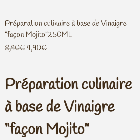
n
o
a
n
Préparation culinaire à base de Vinaigre
v
t
“façon Mojito”250ML
i
e
g
n
L
L
8,90
€
4,90
€
a
u
e
e
t
p
p
i
r
r
Préparation culinaire
o
i
i
n
x
x
i
a
à base de Vinaigre
n
c
i
t
“façon Mojito”
t
u
i
e