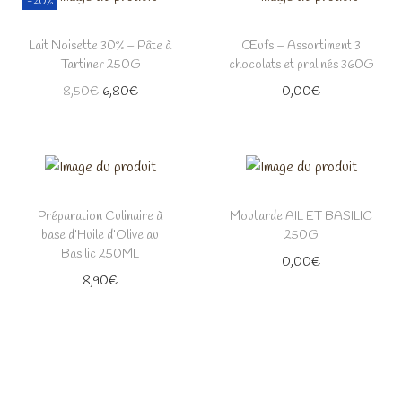
-20%
Lait Noisette 30% – Pâte à
Œufs – Assortiment 3
Tartiner 250G
chocolats et pralinés 360G
L
L
8,50
€
6,80
€
0,00
€
e
e
p
p
r
r
i
i
x
x
Préparation Culinaire à
Moutarde AIL ET BASILIC
base d’Huile d’Olive au
250G
i
a
Basilic 250ML
0,00
€
n
c
8,90
€
i
t
t
u
i
e
a
l
l
e