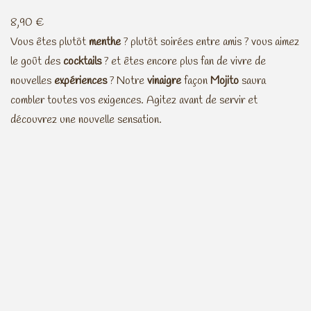
a
l
8,90 €
l
e
Vous êtes plutôt
menthe
? plutôt soirées entre amis ? vous aimez
é
s
le goût des
cocktails
? et êtes encore plus fan de vivre de
t
t
nouvelles
expériences
? Notre
vinaigre
façon
Mojito
saura
a
combler toutes vos exigences. Agitez avant de servir et
i
:
découvrez une nouvelle sensation.
t
4
,
:
9
8
0
,
€
9
.
0
€
.