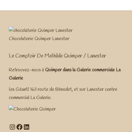
é
s
t
t
a
i
:
t
6
Chocolaterie Quimper Lanester
,
:
8
Le Comptoir De Mathilde Quimper / Lanester
8
0
Retrouvez-nous à
Quimper dans la
Galerie commerciale La
,
€
Galerie
5
.
0
(ex Géant) 163 route de Bénodet, et sur Lanester centre
€
commercial La Galerie.
.
Instagram
Facebook
LinkedIn