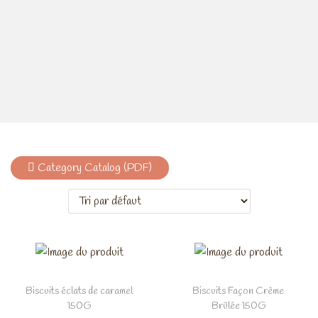
n
o
a
n
v
t
i
e
g
n
a
u
t
i
Category Catalog (PDF)
o
n
Biscuits éclats de caramel
Biscuits Façon Crème
150G
Brûlée 150G