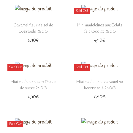
Sold Out
Caramel fleur de sel de
Mini madeleines aux Éclats
Guérande 250G
de chocolat 250G
6,90
€
6,90
€
Sold Out
Sold Out
Mini madeleines aux Perles
Mini madeleines caramel au
de sucre 250G
beurre salé 250G
6,90
€
6,90
€
Sold Out