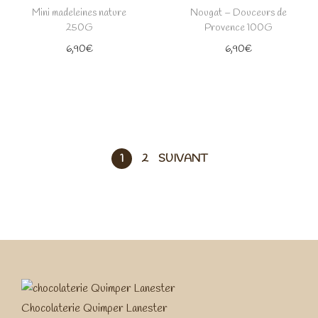
Mini madeleines nature
Nougat – Douceurs de
250G
Provence 100G
6,90
€
6,90
€
1
2
SUIVANT
Chocolaterie Quimper Lanester