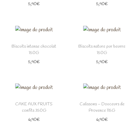
5,90
€
5,90
€
Biscuits intense chocolat
Biscuits nature pur beurre
150G
150G
5,90
€
5,90
€
CAKE AUX FRUITS
Calissons – Douceurs de
confits 350G
Provence 115G
6,90
€
6,90
€