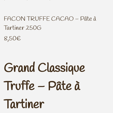
n
o
a
n
FACON TRUFFE CACAO – Pâte à
v
t
Tartiner 250G
i
e
g
n
8,50
€
a
u
t
i
Grand Classique
o
n
Truffe – Pâte à
Tartiner