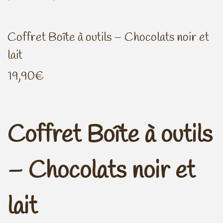
n
o
a
n
Coffret Boîte à outils – Chocolats noir et
v
t
lait
i
e
g
n
19,90
€
a
u
t
i
Coffret Boîte à outils
o
n
– Chocolats noir et
lait