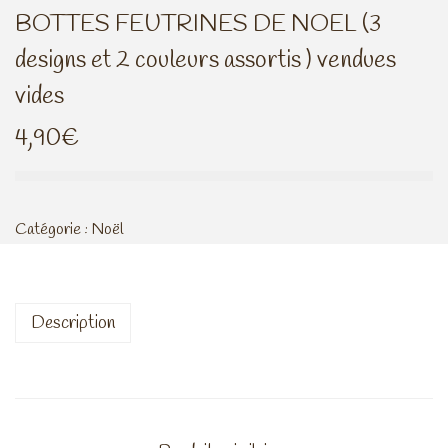
BOTTES FEUTRINES DE NOEL (3
n
o
a
n
designs et 2 couleurs assortis ) vendues
v
t
vides
i
e
4,90
€
g
n
a
u
t
i
Catégorie :
Noël
o
n
Description