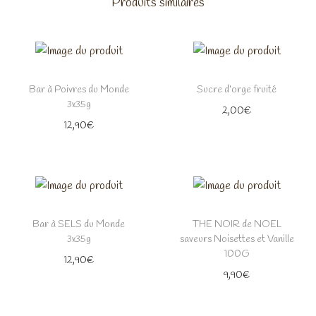
Produits similaires
Bar à Poivres du Monde
Sucre d’orge fruité
3x35g
2,00
€
12,90
€
Bar à SELS du Monde
THE NOIR de NOEL
3x35g
saveurs Noisettes et Vanille
100G
12,90
€
9,90
€