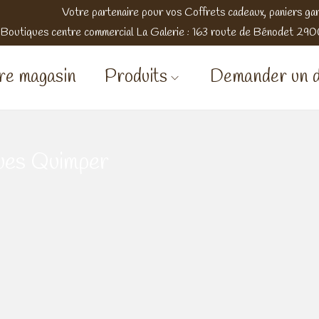
Votre partenaire pour vos Coffrets cadeaux, paniers gar
 Boutiques centre commercial La Galerie : 163 route de Bénodet 2
re magasin
Produits
Demander un d
ues Quimper