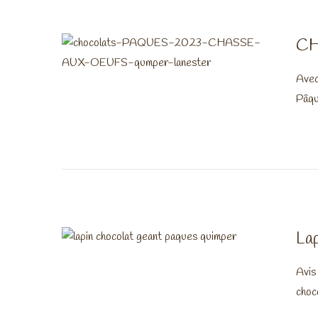
CH
Avec
Pâqu
Lap
Avis
choc