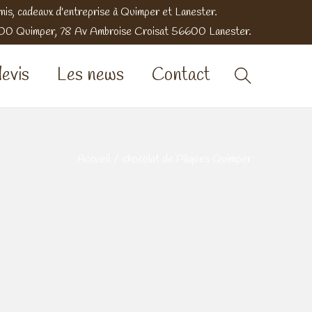
nis, cadeaux d'entreprise à Quimper et Lanester.
9000 Quimper, 78 Av Ambroise Croisat 56600 Lanester.
evis
Les news
Contact
Accueil
/
chocolat de Pâques Quimper