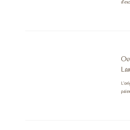
d’ex
Ou 
La
L’or
païe