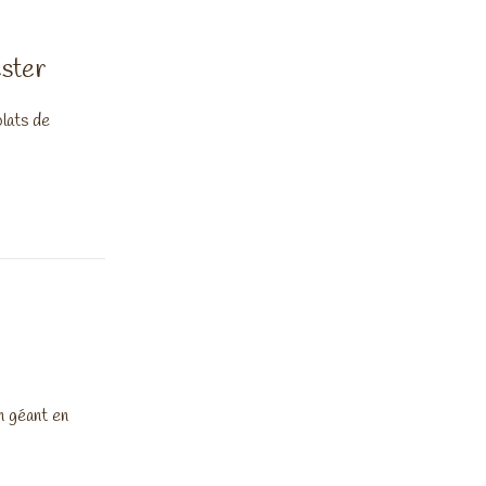
ster
olats de
n géant en