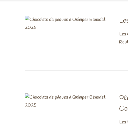
i
e
g
n
a
u
Le
t
Les 
i
Rout
o
n
Pâ
Co
Les 