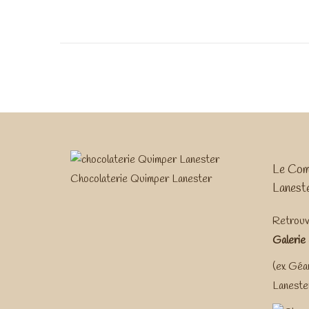
Le Com
Chocolaterie Quimper Lanester
Lanest
Retrouv
Galerie
(ex Géan
Lanester